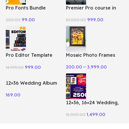
Pro Fonts Bundle
Premier Pro course in
Package + Tamil
Tamil
99.00
999.00
500.00
10,000.00
Pro Editor Template
Mosaic Photo Frames
Pack Premiere Pro
200.00
–
3,999.00
999.00
14,999.00
12×36 Wedding Album
PSD Vol – 51
169.00
12×36, 16×24 Wedding,
Birthday Album PSD 100
1,499.00
15,000.00
– Vol Package