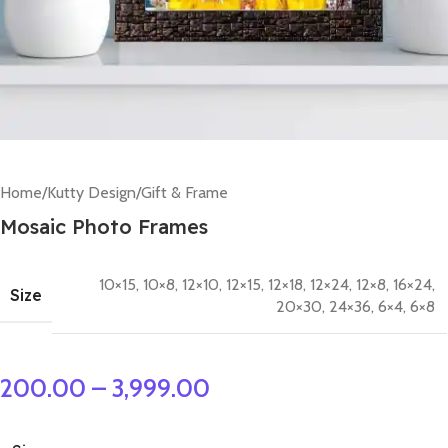
Home
/
Kutty Design
/
Gift & Frame
Mosaic Photo Frames
10×15
,
10×8
,
12×10
,
12×15
,
12×18
,
12×24
,
12×8
,
16×24
,
Size
20×30
,
24×36
,
6×4
,
6×8
200.00
–
3,999.00