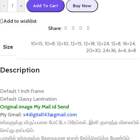
-
+
Add To Cart
Buy Now
Add to wishlist
Share:
10×15
,
10×8
,
12×10
,
12×15
,
12×18
,
12×24
,
12×8
,
16×24
,
Size
20×30
,
24×36
,
6×4
,
6×8
Description
Default 1 Inch Frame
Default Glassy Lamination
Original image My Mail id Send
My Gmail:
s4digital143@gmail.com
உங்களுக்கு விருப்பமான போட்டோ பிரேம்கள். இனி குறைந்த விலையில்
செய்து தரப்படும்.
முதலில் உங்களுக்கு தேவையான சைஸ் தேர்ந்தெடுக்க வேண்டும்